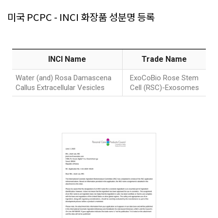
미국 PCPC - INCI 화장품 성분명 등록
INCI Name
Trade Name
Water (and) Rosa Damascena
ExoCoBio Rose Stem
Callus Extracellular Vesicles
Cell (RSC)-Exosomes