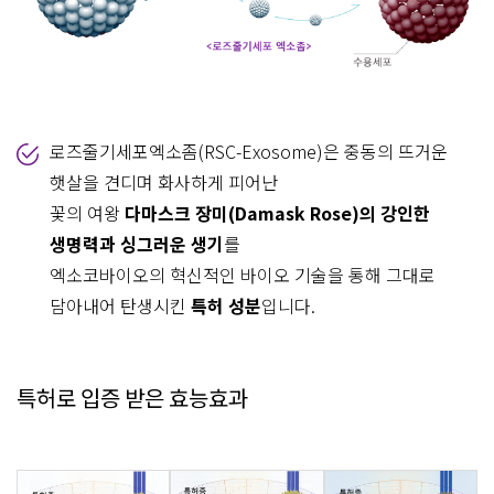
로즈줄기세포엑소좀(RSC-Exosome)은 중동의 뜨거운
햇살을 견디며 화사하게 피어난
꽃의 여왕
다마스크 장미(Damask Rose)의 강인한
생명력과 싱그러운 생기
를
엑소코바이오의 혁신적인 바이오 기술을 통해 그대로
담아내어 탄생시킨
특허 성분
입니다.
특허로 입증 받은 효능효과