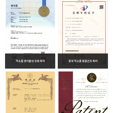
엑소좀 생리활성 강화 특허
중국 엑소좀 동결건조 특허