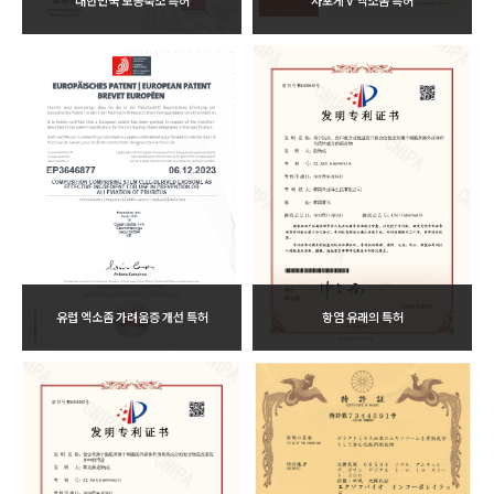
대한민국 모공축소 특허
사포게 V 엑소좀 특허
유럽 엑소좀 가려움증 개선 특허
항염 유래의 특허