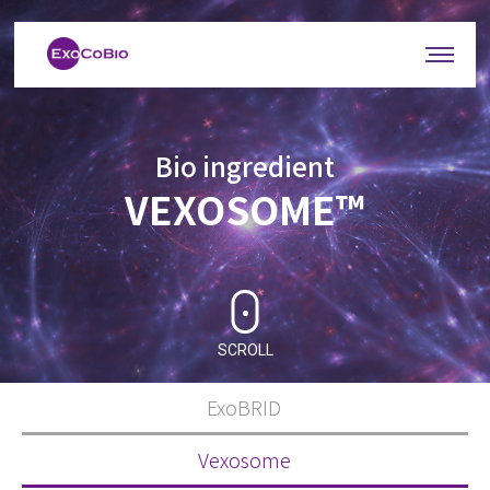
Bio ingredient
VEXOSOME™
SCROLL
ExoBRID
Vexosome